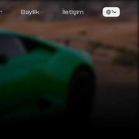
Select Language
r
Bayilik
İletişim
Türkçe