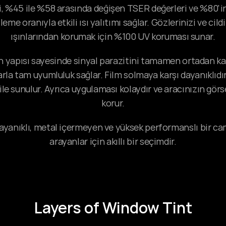
i, %45 ile %58 arasında değişen TSER değerleri ve %80'in
leme oranıyla etkili ısı yalıtımı sağlar. Gözlerinizi ve cildi
ışınlarından korumak için %100 UV koruması sunar.
 yapısı sayesinde sinyal parazitini tamamen ortadan kal
arla tam uyumluluk sağlar. Film solmaya karşı dayanıklıdı
ile sunulur. Ayrıca uygulaması kolaydır ve aracınızın gör
korur.
dayanıklı, metal içermeyen ve yüksek performanslı bir ca
arayanlar için akıllı bir seçimdir.
Layers of Window Tint