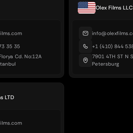
Olex Films LLC
films.com
info@olexfilms.
73 35 35
+1 (410) 844 53
Florya Cd. No:12A 
7901 4TH ST N S
stanbul
Petersburg
ms LTD
films.com