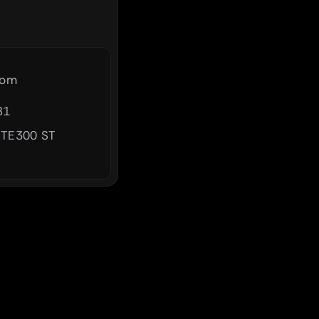
com
81
TE300 ST 