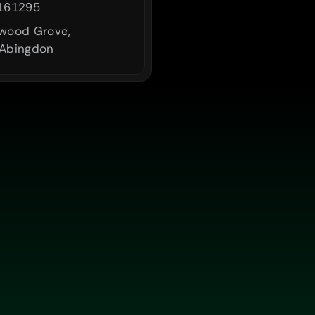
161295
wood Grove, 
Abingdon