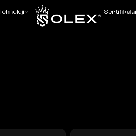
Teknoloji
Sertifikala
İletişim
ı olmak için buradayız. İster potansiyel bir bayi olun, ister aracın
le ilgilenen bir müşteri, ekibimiz sizi doğru uzmanla buluşturma