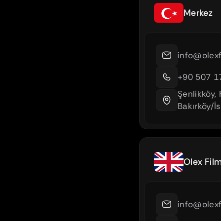
Merkez
info@olex
+90 507 1
Şenlikköy, 
Bakırköy/İ
Olex Fil
info@olex