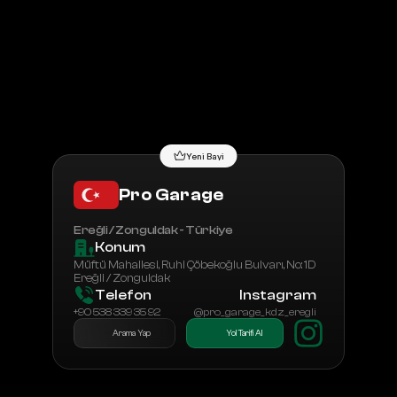
Tüm Bayiler
Bayilik Başvurusu
Yeni Bayi
Pro Garage
Ereğli / Zonguldak - Türkiye
Konum
Müftü Mahallesi, Ruhi Çöbekoğlu Bulvarı, No: 1D 
Ereğli / Zonguldak
Telefon
Instagram
+90 538 339 35 92
@pro_garage_kdz_eregli
Arama Yap
Yol Tarifi Al