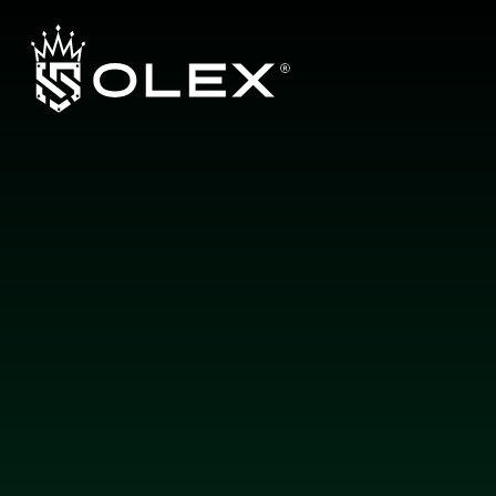
L
a
y
e
r
b
y
L
a
y
e
r
,
E
n
g
i
n
e
e
r
e
d
f
o
r
E
x
c
e
l
l
e
n
c
e
b
y
O
L
E
X
Hakkımızda
Ürünler
Garanti Sistemi
Yetkili Bayiler
İletişim