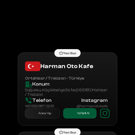
Tüm Bayiler
Bayilik Başvurusu
Yeni Bayi
Harman Oto Kafe
Ortahisar / Trabzon - Türkiye
Konum
Soğuksu, Küçükbahçe Sk. No:2 61018 Ortahisar 
/ Trabzon
Telefon
Instagram
+90 552 887 02 61
@harmanotokafe
Arama Yap
Yol Tarifi Al
Yeni Bayi