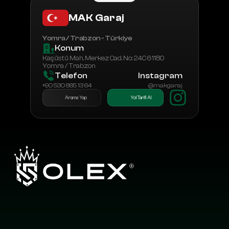
MAK Garaj
Yomra / Trabzon - Türkiye
Konum
Kaşüstü Mah. Merkez Cad. No: 24C 61180 
Yomra / Trabzon
Telefon
Instagram
+90 530 885 13 64
@makgaraj
Arama Yap
Yol Tarifi Al
L
a
y
e
r
b
y
L
a
y
e
r
,
E
n
g
i
n
e
e
r
e
d
f
o
r
E
x
c
e
l
l
e
n
c
e
b
y
O
L
E
X