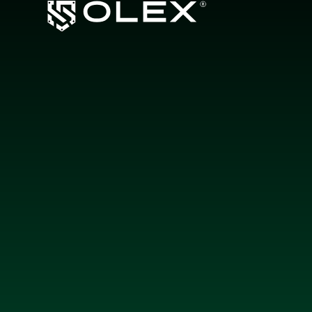
Hakkımızda
Ürünler
Garanti Sistemi
Yetkili Bayiler
İletişim
© 2026 Olex Films All rights reserved.