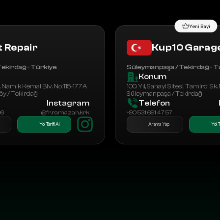
Yeni Bayi
t Repair
Kup10 Garag
ekirdağ - Türkiye
Süleymanpaşa / Tekirdağ - T
Konum
Namık Kemal Blv. No: 115-177A 
100. Yıl, Sanayi Sitesi, Tamirci Sk.
y / Tekirdağ
Süleymanpaşa / Tekirdağ
Instagram
Telefon
96
@fr.ramazan.krk
+90 531 691 47 57
Yol Tarifi Al
Arama Yap
Yol T