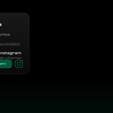
e
ürkiye
 No: 1/G, 59000 
Instagram
 @kup10garage
arifi Al
L
a
y
e
r
b
y
L
a
y
e
r
,
E
n
g
i
n
e
e
r
e
d