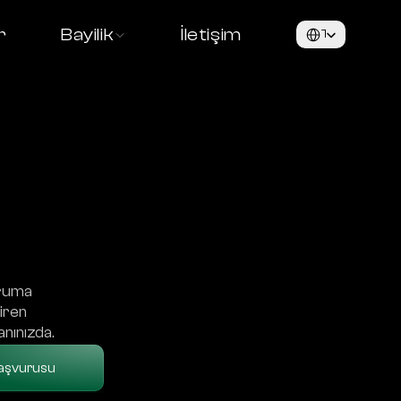
Select Language
r
Bayilik
İletişim
Türkçe
ruma 
iren 
anınızda.
Başvurusu