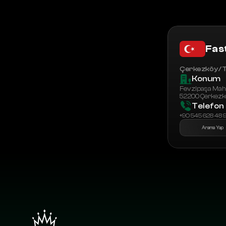
Fas
Çerkezköy / T
Konum
Fevzipaşa Mah. 
52200 Çerkezkö
Telefon
+90 545 628 48 
Arama Yap