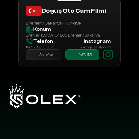
Doğuş Oto Cam Filmi
Erenler / Sakarya - Türkiye
Konum
Erenler, 1091. Sk, 54200 Erenler / Sakarya
Telefon
Instagram
+90 531 235 85 98
@dogusautofilm
Arama Yap
Yol Tarifi Al
L
a
y
e
r
b
y
L
a
y
e
r
,
E
n
g
i
n
e
e
r
e
d
f
o
r
E
x
c
e
l
l
e
n
c
e
b
y
O
L
E
X