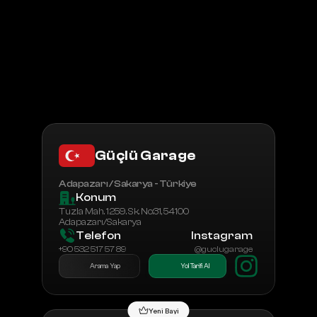
Tüm Bayiler
Bayilik Başvurusu
Güçlü Garage
Adapazarı / Sakarya - Türkiye
Konum
Tuzla Mah. 1259. Sk. No:31, 54100 
Adapazarı/Sakarya
Telefon
Instagram
+90 532 517 57 89
@guclugarage
Arama Yap
Yol Tarifi Al
Yeni Bayi