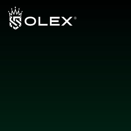
L
a
y
e
r
b
y
L
a
y
e
r
,
E
n
g
i
n
e
e
r
e
d
f
o
r
E
x
c
e
l
l
e
n
c
e
b
y
O
L
E
X
Hakkımızda
Ürünler
Garanti Sistemi
Yetkili Bayiler
İletişim