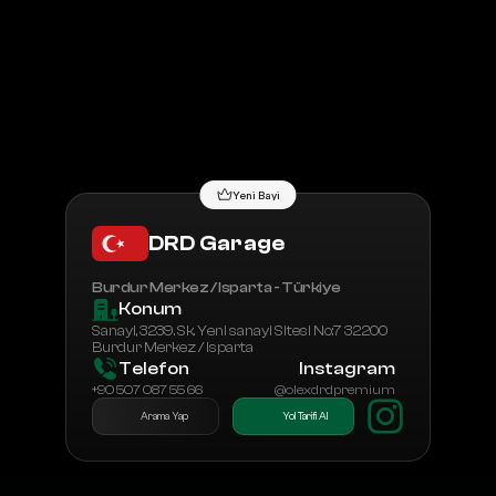
Tüm Bayiler
Bayilik Başvurusu
Yeni Bayi
DRD Garage
Burdur Merkez / Isparta - Türkiye
Konum
Sanayi, 3239. Sk. Yeni sanayi Sitesi No:7 32200 
Burdur Merkez / Isparta
Telefon
Instagram
+90 507 087 55 66
@olexdrdpremium
Arama Yap
Yol Tarifi Al