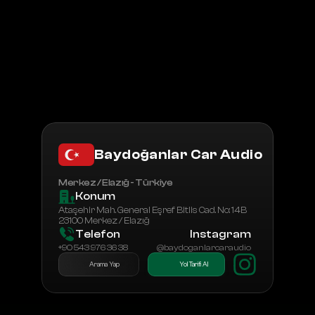
Tüm Bayiler
Bayilik Başvurusu
Baydoğanlar Car Audio
Merkez / Elazığ - Türkiye
Konum
Ataşehir Mah. General Eşref Bitlis Cad. No: 14B 
23100 Merkez / Elazığ
Telefon
Instagram
+90 543 976 36 38
@baydoganlarcaraudio
Arama Yap
Yol Tarifi Al