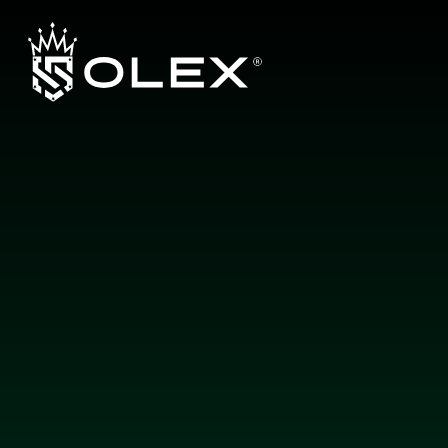
L
a
y
e
r
b
y
L
a
y
e
r
,
E
n
g
i
n
e
e
r
e
d
f
o
r
E
x
c
e
l
l
e
n
c
e
b
y
O
L
E
X
Hakkımızda
Ürünler
Garanti Sistemi
Yetkili Bayiler
İletişim