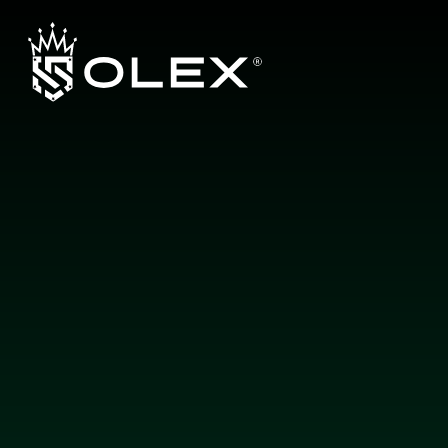
L
a
y
e
r
b
y
L
a
y
e
r
,
E
n
g
i
n
e
e
r
e
d
f
o
r
E
x
c
e
l
l
e
n
c
e
b
y
O
L
E
X
Hakkımızda
Ürünler
Garanti Sistemi
Yetkili Bayiler
İletişim