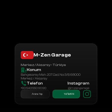
Tüm Bayiler
Bayilik Başvurusu
M-Zen Garage
Merkez / Aksaray - Türkiye
Konum
Bahçesaray Mah. 207.Cad. No: 3/B 68000 
Merkez / Aksaray
Telefon
Instagram
+90 543 550 90 90
@mzengarage
Arama Yap
Yol Tarifi Al